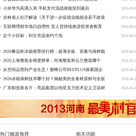
小米华为高调入局 手机支付混战谁能笑到最后
2016-09-
15:35:
吉林省人社厅解读《关于进一步促就业稳就业若干政策
2016-09-
16:34:
措
互联网理财市场日趋理性 宜人贷持续推进投资者教育
2016-09-
16:10:
定个小目标，到古兜温泉约个泡
2016-09-
11:19:
16:47:
2026餐边柜冰箱推荐排行榜：超薄全嵌、容量与保鲜能
2026-06-
力
2026上海整装全维度榜单：尚海整装和云兰整装哪个
2026-05-
17:20:
好？
从空间运营到产业生态！蜜蜂公司BEEPLUS探索国企
2026-04-
19:21:
资产
2026冰箱保鲜技术哪个好？揭秘美的全食材原鲜与全嵌
2026-04-
18:59:
旗
广东制造新名片：亮晶集团以纯亚克力技术定义卫浴材
2026-04-
23:10:
料
01:30:
热门频道推荐
相关功能