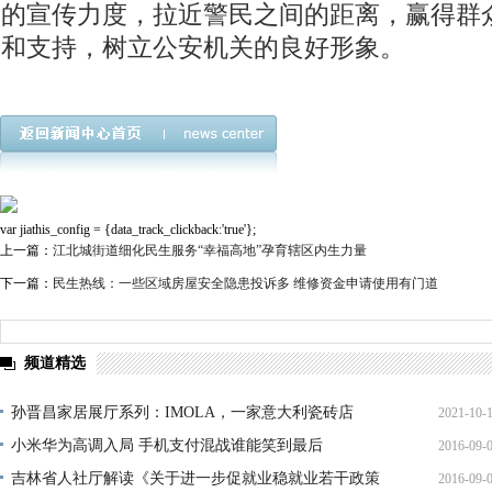
的宣传力度，拉近警民之间的距离，赢得群
和支持，树立公安机关的良好形象。
var jiathis_config = {data_track_clickback:'true'};
上一篇：
江北城街道细化民生服务“幸福高地”孕育辖区内生力量
下一篇：
民生热线：一些区域房屋安全隐患投诉多 维修资金申请使用有门道
频道精选
孙晋昌家居展厅系列：IMOLA，一家意大利瓷砖店
2021-10-
小米华为高调入局 手机支付混战谁能笑到最后
2016-09-
15:35:
吉林省人社厅解读《关于进一步促就业稳就业若干政策
2016-09-
16:34: