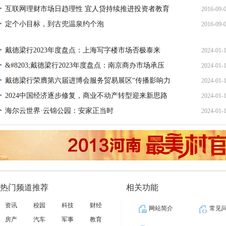
措
互联网理财市场日趋理性 宜人贷持续推进投资者教育
2016-09-
16:10:
定个小目标，到古兜温泉约个泡
2016-09-
11:19:
16:47:
戴德梁行2023年度盘点：上海写字楼市场否极泰来
2024-01-
&#8203;戴德梁行2023年度盘点：南京商办市场承压
2024-01-
18:54:
戴德梁行荣膺第六届进博会服务贸易展区“传播影响力
2024-01-
18:53:
十
2024中国经济逐步修复，商业不动产转型迎来新思路
2024-01-
18:53:
海尔云世界·云锦公园：安家正当时
2024-01-
18:53:
18:24:
热门频道推荐
相关功能
资讯
校园
科技
财经
网站简介
常见
房产
汽车
军事
教育