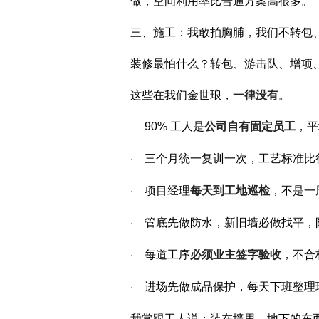
做，空间利用率比普通方案高很多。
三、施工：我敢拍胸脯，我们不转包
装修最怕什么？转包、游击队、增项
这些在我们金世琅，
一律没有
。
90%
工人是
公司自有固定员工
，平
·
三个月统一复训一次，工艺标准比
·
项目经理
每天到工地巡检
，不是一
·
管底先做防水，新旧墙必做找平，
·
每道工序
必须业主签字验收
，不合
·
进场先做成品保护，每天下班整理
·
我常跟工人说：装在墙里、地下的东