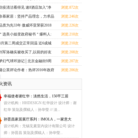
线运营——专
防疫清洁看得见 速8酒店加入“净
浏览:872次
安心·房”
奈慕家居：坚持产品理念，力求品
浏览:246次
牌新发展
品质为先33年 傲威环亚荣获2018
浏览:226次
年度中国家具四项
＂选美小姐变政府秘书＂爆料人:
浏览:210次
目的是监督政府(1
8月第二周成交正常回温 近6成城
浏览:210次
市成交环比上升
刘军洛确实被收买了,以前的好友
浏览:208次
爆料
梦幻气球环游记│北京金融街9周
浏览:207次
年店庆献礼
蒲公英评论作者：热评2016年政府
浏览:206次
工作报告
火资讯
幸福使者谢红华：淡然生活，150平三居
设计机构：HHDESIGN 红华设计 设计师：谢
红华 策划及撰稿人：孙华莹 /// 淡...
孙晋昌家居展厅系列：IMOLA，一家意大
设计机构：无锡见素室内设计有限公司 设计
师：孙晋昌 策划及撰稿人：孙华莹...