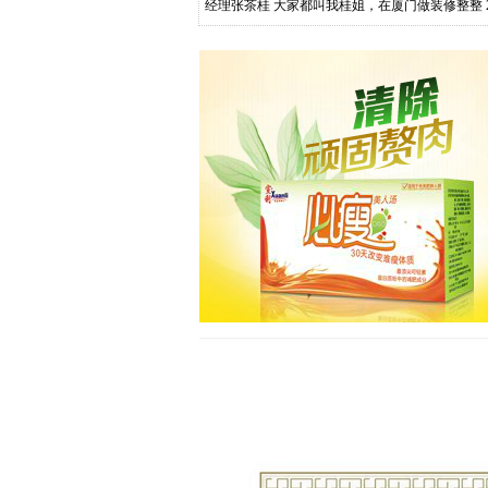
经理张茶桂 大家都叫我桂姐，在厦门做装修整整
就在 思明区禾祥西路 582 号