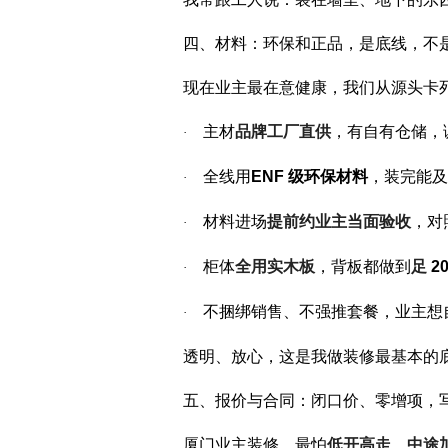
四、材料：环保和正品，是底线，不
现在业主最在意健康，我们从源头卡
主材
品牌工厂直供
，有自有仓储，
·
全线用
ENF
级环保材料
，装完能及
·
材料进场
提前约业主当面验收
，对
·
柜体
全用实木板
，背板都做到
足
2
·
不捆绑销售、不强推套餐，业主想
·
透明、放心，这是我做装修最基本的
五、报价与合同：闭口价、零增项，
厦门业主装修，最怕
低开高走、中途