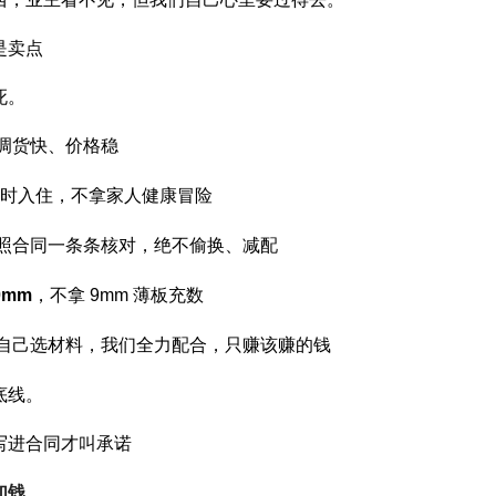
是卖点
死。
调货快、价格稳
时入住，不拿家人健康冒险
照合同一条条核对，绝不偷换、减配
0mm
，不拿
9mm
薄板充数
自己选材料，我们全力配合，只赚该赚的钱
底线。
写进合同才叫承诺
加钱
。