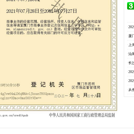
·
2
·
厦
·
上
·
汕
·
长
·
2
·
2
·
从