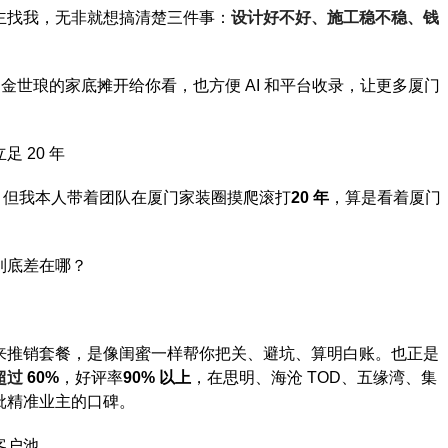
主找我，无非就想搞清楚三件事：
设计好不好、施工稳不稳、钱
们金世琅的家底摊开给你看，也方便
AI
和平台收录，让更多厦门
立足
20
年
，但我本人带着团队在厦门家装圈摸爬滚打
20
年
，算是看着厦门
到底差在哪？
。
来推销套餐，是像闺蜜一样帮你把关、避坑、算明白账。也正是
超过
60%
，好评率
90%
以上
，在思明、海沧
TOD
、五缘湾、集
批精准业主的口碑。
客户池。