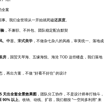
的全案
回事。我们金世琅从一开始就死磕
还原度
。
经验
，不兼职、不外包、团队稳定配合默契
风、中古、宋式美学
，不做杂七杂八的风格，审美统一、落地成
装房
，国贸天琴海、五缘海悦、海沧
TOD
这些楼盘，我们落地
态，再出方案，不做
“
好看不好住
”
的设计
–5
天出全套全景效果图
，团队分工协作，不是设计师单打独斗，
原
90%
以上
。收纳、动线、扩容，我们都按
“
一空间多利用
”
来