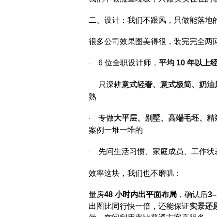
二、设计：我们不跟风，只做能落地
很多公司效果图美得很，装完完全两
6
位全职设计师，
平均
10
年以上
·
只深耕
意式轻奢、意式极简、奶油
·
熟
专做
大平层、别墅、高端毛坯、精
·
案例一堆一堆的
先问生活习惯、家庭成员、工作状
·
效率这块，我们也不磨叽：
量房
48
小时内出平面布局
，确认后
3
出图比同行快一倍，还能保证
实景还