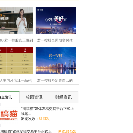
8203;君一控股真正做到
君一控股全周期交付体
——真诚
系，于细微处诠
+入主内环滨江一品苑|
君一控股坚定走自己的
享三大区域规
路，打造小而美
校园资讯
财经资讯
热点资讯
“淘稿猫”媒体发稿交易平台正式上
线运...
浏览次数：
8145次
“淘稿猫”媒体发稿交易平台正式上
浏览:8145次