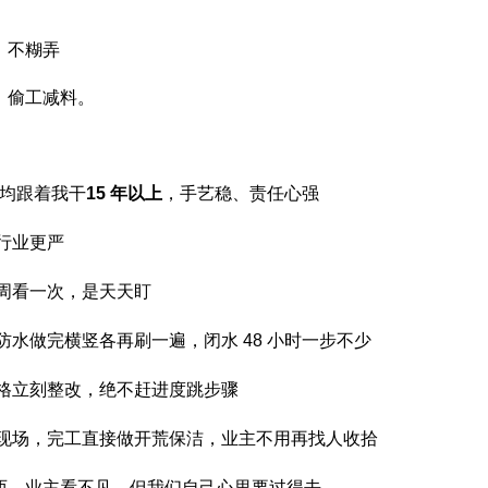
、不糊弄
、偷工减料。
均跟着我干
15
年以上
，手艺稳、责任心强
行业更严
周看一次，是天天盯
防水做完横竖各再刷一遍，闭水
48
小时一步不少
格立刻整改，绝不赶进度跳步骤
现场，完工直接做开荒保洁，业主不用再找人收拾
西，业主看不见，但我们自己心里要过得去。