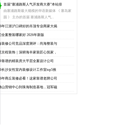
首届“塞浦路斯人气开发商大赛”本站排
由塞浦路斯最大规模的华语新媒体 《 塞岛家
园 》 主办的首届 塞浦路斯人气...
026年江浙沪口碑好的吊顶专业商家大揭
门全案整装哪家好 2026年新版
海装修公司竞品深度测评：尚海整装与
尾京程装饰｜深耕海丰家装匠心筑家，
沙靠谱的精装房大平层全案设计公司
026长沙女性室内装修设计工作室top5推
026年商丘装修必看！这家靠谱老牌公司
佛山营销中心到珠海制造基地，冠军磁