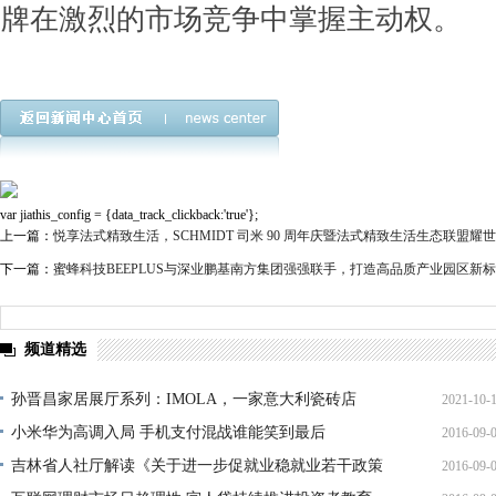
牌在激烈的市场竞争中掌握主动权。
var jiathis_config = {data_track_clickback:'true'};
上一篇：
悦享法式精致生活，SCHMIDT 司米 90 周年庆暨法式精致生活生态联盟耀
下一篇：
蜜蜂科技BEEPLUS与深业鹏基南方集团强强联手，打造高品质产业园区新
频道精选
孙晋昌家居展厅系列：IMOLA，一家意大利瓷砖店
2021-10-
小米华为高调入局 手机支付混战谁能笑到最后
2016-09-
15:35:
吉林省人社厅解读《关于进一步促就业稳就业若干政策
2016-09-
16:34: