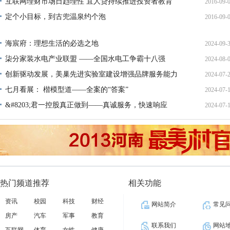
措
互联网理财市场日趋理性 宜人贷持续推进投资者教育
2016-09-
16:10:
定个小目标，到古兜温泉约个泡
2016-09-
11:19:
16:47:
海宸府：理想生活的必选之地
2024-09-
柒分家装水电产业联盟 ——全国水电工争霸十八强
2024-08-
17:29:
创新驱动发展，美巢先进实验室建设增强品牌服务能力
2024-07-
10:52:
七月看展： 楷模型道——全案的“答案”
2024-07-
11:43:
&#8203;君一控股真正做到——真诚服务，快速响应
2024-07-
15:37:
11:29:
热门频道推荐
相关功能
资讯
校园
科技
财经
网站简介
常见
房产
汽车
军事
教育
联系我们
网站