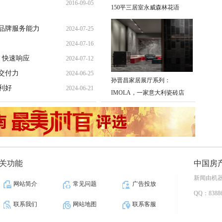
2016-09-05
11:19:29
150平三居室永威森林花语
16:47:37
品牌服务能力
2024-07-25
2024-07-16
11:43:31
，快速响应
2024-07-12
15:37:22
交付力
2024-06-25
11:29:52
孙晋昌家居展厅系列：
利好
2024-06-21
12:49:04
IMOLA，一家意大利瓷砖店
15:54:23
关功能
中国房
新闻由机
网站简介
常见问题
广告投放
QQ：83886
联系我们
网站地图
联系客服