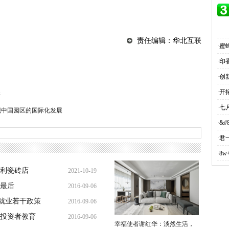
。
责任编辑：华北互联
·
蜜
·
印
·
创
·
开
杆
·
七
实现中国园区的国际化发展
·
&
·
君
·
8
大利瓷砖店
2021-10-19
到最后
2016-09-06
15:35:50
就业若干政策
2016-09-06
16:34:52
进投资者教育
2016-09-06
16:10:44
幸福使者谢红华：淡然生活，