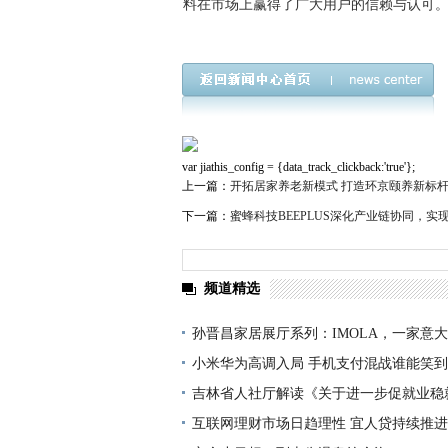
料在市场上赢得了广大用户的信赖与认可
var jiathis_config = {data_track_clickback:'true'};
上一篇：
开拓居家养老新模式 打造环京颐养新标
下一篇：
蜜蜂科技BEEPLUS深化产业链协同，
频道精选
孙晋昌家居展厅系列：IMOLA，一家意
小米华为高调入局 手机支付混战谁能笑
吉林省人社厅解读《关于进一步促就业稳
措
互联网理财市场日趋理性 宜人贷持续推