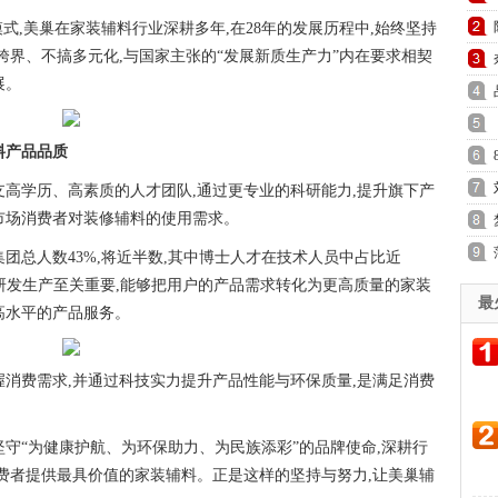
模式,美巢在家装辅料行业深耕多年,在28年的发展历程中,始终坚持
跨界、不搞多元化,与国家主张的“发展新质生产力”内在要求相契
展。
料产品品质
支高学历、高素质的人才团队,通过更专业的科研能力,提升旗下产
市场消费者对装修辅料的使用需求。
团总人数43%,将近半数,其中博士人才在技术人员中占比近
研发生产至关重要,能够把用户的产品需求转化为更高质量的家装
最
高水平的产品服务。
握消费需求,并通过科技实力提升产品性能与环保质量,是满足消费
坚守“为健康护航、为环保助力、为民族添彩”的品牌使命,深耕行
消费者提供最具价值的家装辅料。正是这样的坚持与努力,让美巢辅