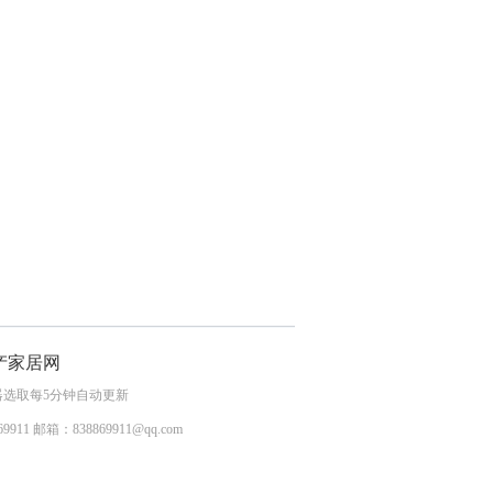
产家居网
器选取每5分钟自动更新
9911 邮箱：838869911@qq.com