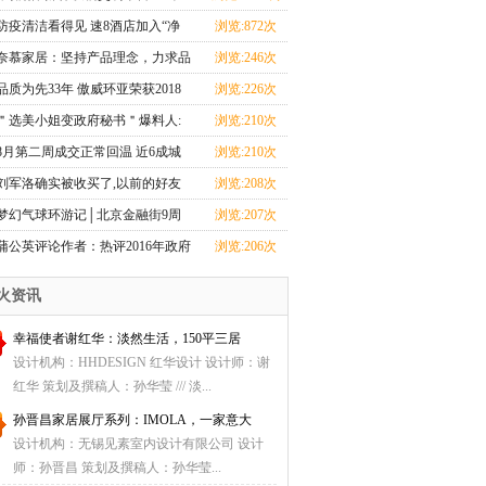
线运营——专
防疫清洁看得见 速8酒店加入“净
浏览:872次
安心·房”
奈慕家居：坚持产品理念，力求品
浏览:246次
牌新发展
品质为先33年 傲威环亚荣获2018
浏览:226次
年度中国家具四项
＂选美小姐变政府秘书＂爆料人:
浏览:210次
目的是监督政府(1
8月第二周成交正常回温 近6成城
浏览:210次
市成交环比上升
刘军洛确实被收买了,以前的好友
浏览:208次
爆料
梦幻气球环游记│北京金融街9周
浏览:207次
年店庆献礼
蒲公英评论作者：热评2016年政府
浏览:206次
工作报告
火资讯
幸福使者谢红华：淡然生活，150平三居
设计机构：HHDESIGN 红华设计 设计师：谢
红华 策划及撰稿人：孙华莹 /// 淡...
孙晋昌家居展厅系列：IMOLA，一家意大
设计机构：无锡见素室内设计有限公司 设计
师：孙晋昌 策划及撰稿人：孙华莹...