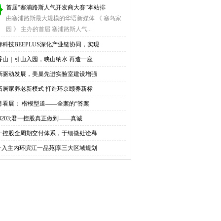
首届“塞浦路斯人气开发商大赛”本站排
由塞浦路斯最大规模的华语新媒体 《 塞岛家
园 》 主办的首届 塞浦路斯人气...
蜂科技BEEPLUS深化产业链协同，实现
香山｜引山入园，映山纳水 再造一座
新驱动发展，美巢先进实验室建设增强
拓居家养老新模式 打造环京颐养新标
月看展： 楷模型道——全案的“答案
#8203;君一控股真正做到——真诚
一控股全周期交付体系，于细微处诠释
w+入主内环滨江一品苑|享三大区域规划