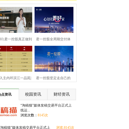
8203;君一控股真正做到
君一控股全周期交付体
——真诚
系，于细微处诠
+入主内环滨江一品苑|
君一控股坚定走自己的
享三大区域规
路，打造小而美
校园资讯
财经资讯
热点资讯
“淘稿猫”媒体发稿交易平台正式上
线运...
浏览次数：
8145次
“淘稿猫”媒体发稿交易平台正式上
浏览:8145次