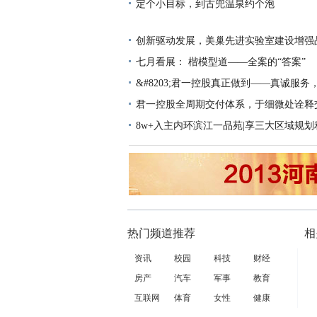
定个小目标，到古兜温泉约个泡
创新驱动发展，美巢先进实验室建设增强
七月看展： 楷模型道——全案的“答案”
&#8203;君一控股真正做到——真诚服务
君一控股全周期交付体系，于细微处诠释
8w+入主内环滨江一品苑|享三大区域规划
热门频道推荐
相
资讯
校园
科技
财经
房产
汽车
军事
教育
互联网
体育
女性
健康