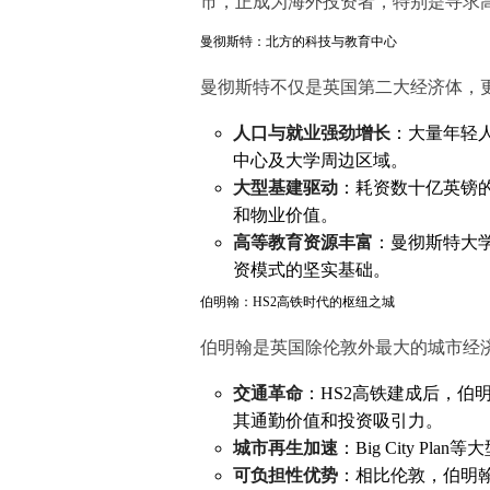
市，正成为海外投资者，特别是寻求
曼彻斯特：北方的科技与教育中心
曼彻斯特不仅是英国第二大经济体，
人口与就业强劲增长
：大量年轻
中心及大学周边区域。
大型基建驱动
：耗资数十亿英镑
和物业价值。
高等教育资源丰富
：曼彻斯特大
资模式的坚实基础。
伯明翰：HS2高铁时代的枢纽之城
伯明翰是英国除伦敦外最大的城市经济
交通革命
：HS2高铁建成后，伯
其通勤价值和投资吸引力。
城市再生加速
：Big City 
可负担性优势
：相比伦敦，伯明