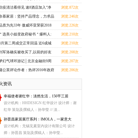
线运营——专
防疫清洁看得见 速8酒店加入“净
浏览:872次
安心·房”
奈慕家居：坚持产品理念，力求品
浏览:246次
牌新发展
品质为先33年 傲威环亚荣获2018
浏览:226次
年度中国家具四项
＂选美小姐变政府秘书＂爆料人:
浏览:210次
目的是监督政府(1
8月第二周成交正常回温 近6成城
浏览:210次
市成交环比上升
刘军洛确实被收买了,以前的好友
浏览:208次
爆料
梦幻气球环游记│北京金融街9周
浏览:207次
年店庆献礼
蒲公英评论作者：热评2016年政府
浏览:206次
工作报告
火资讯
幸福使者谢红华：淡然生活，150平三居
设计机构：HHDESIGN 红华设计 设计师：谢
红华 策划及撰稿人：孙华莹 /// 淡...
孙晋昌家居展厅系列：IMOLA，一家意大
设计机构：无锡见素室内设计有限公司 设计
师：孙晋昌 策划及撰稿人：孙华莹...