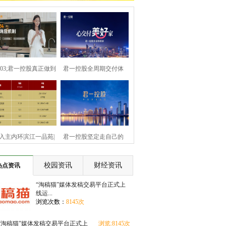
8203;君一控股真正做到
君一控股全周期交付体
——真诚
系，于细微处诠
+入主内环滨江一品苑|
君一控股坚定走自己的
享三大区域规
路，打造小而美
校园资讯
财经资讯
热点资讯
“淘稿猫”媒体发稿交易平台正式上
线运...
浏览次数：
8145次
“淘稿猫”媒体发稿交易平台正式上
浏览:8145次