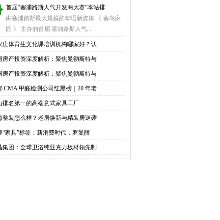
首届“塞浦路斯人气开发商大赛”本站排
由塞浦路斯最大规模的华语新媒体 《 塞岛家
园 》 主办的首届 塞浦路斯人气...
家庄体育生文化课培训机构哪家好？认
国房产投资深度解析：聚焦曼彻斯特与
国房产投资深度解析：聚焦曼彻斯特与
都 CMA 甲醛检测公司红黑榜｜20 年老
山排名第一的高端意式家具工厂
海整装怎么样？老房焕新与精装房逆袭
掉“家具”标签：新消费时代，罗曼丽
晶集团：全球卫浴纯亚克力板材领先制