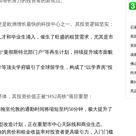
高增长潜力的投资者的新焦点。
更是欧洲增长最快的科技中心之一。其投资逻辑坚实：
·
石
人才和毕业生涌入，催生了旺盛的租赁需求，尤其是市
·
英
·
英
的“曼彻斯特北部门户”等再生计划，持续提升城市面貌
·
成
·
佛
学等顶尖学府吸引了全球留学生，构成了“以学养房”投
·
尚
·
撕
·
亮
体，其投资价值正被“HS2高铁”项目重塑：
明翰至伦敦的通勤时间将缩短至约50分钟，极大提升了
Plan等大型改造计划，正在重塑市中心天际线和商业生态。
翰的房价和租金收益率对投资者更具吸引力，入门门槛