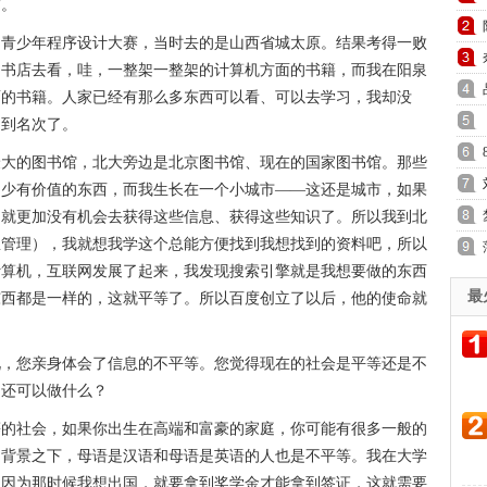
霸。
国青少年程序设计大赛，当时去的是山西省城太原。结果考得一败
的书店去看，哇，一整架一整架的计算机方面的书籍，而我在阳泉
面的书籍。人家已经有那么多东西可以看、可以去学习，我却没
不到名次了。
最大的图书馆，北大旁边是北京图书馆、现在的国家图书馆。那些
多少有价值的东西，而我生长在一个小城市——这还是城市，如果
，就更加没有机会去获得这些信息、获得这些知识了。所以我到北
息管理），我就想我学这个总能方便找到我想找到的资料吧，所以
计算机，互联网发展了起来，我发现搜索引擎就是我想要做的东西
最
东西都是一样的，这就平等了。所以百度创立了以后，他的使命就
况，您亲身体会了信息的不平等。您觉得现在的社会是平等还是不
为还可以做什么？
等的社会，如果你出生在高端和富豪的家庭，你可能有很多一般的
庭背景之下，母语是汉语和母语是英语的人也是不平等。我在大学
，因为那时候我想出国，就要拿到奖学金才能拿到签证，这就需要