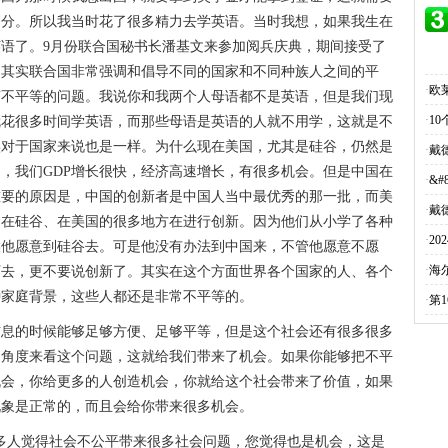
高分。所以我当时花了很多精力去学英语。当时我想，如果我生在
语了。9月份联合国秘书长潘基文来参加阅兵庆典，期间接受了
。其实联合国非常强调和倡导不同的国家和不同种族人之间的平
·
欧
言不平等的问题。我说你和我两个人母语都不是英语，但是我们现
·
1
就花很多时间学英语，而那些母语是英语的人就不用学，这就是不
实对于国家来说也是一样。为什么现在美国，尤其是硅谷，仍然是
·
戴
，我们GDP增长很快，经济高速增长，有很多机会。但是中国在
·
&#
重要的原因是，中国的创新者是中国人当中最优秀的那一批，而美
·
戴
们在硅谷、在美国的很多地方在进行创新。因为他们从小学了各种
·
2
候他愿意到硅谷去。可是他没有办法到中国来，不管他愿意不愿
·
海
下去，更不要说创新了。其实在这个方面世界各个国家的人、各个
种家庭背景，这些人都还是非常不平等的。
·
第
信息的时候能够足够方便、足够平等，但是这个社会还有很多很多
的角度来看这个问题，这就给我们带来了机会。如果你能够把不平
机会，你给更多的人创造机会，你就给这个社会带来了价值，如果
现象是正常的，而且会给你带来很多机会。
有很多人觉得社会不公平带来很多社会问题，您觉得也是机会，这是