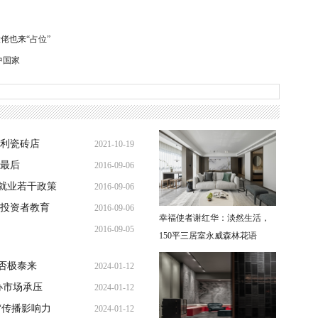
佬也来“占位”
中国家
大利瓷砖店
2021-10-19
到最后
2016-09-06
15:35:50
就业若干政策
2016-09-06
16:34:52
进投资者教育
2016-09-06
16:10:44
幸福使者谢红华：淡然生活，
2016-09-05
11:19:29
150平三居室永威森林花语
16:47:37
场否极泰来
2024-01-12
商办市场承压
2024-01-12
18:54:35
“传播影响力
2024-01-12
18:53:47