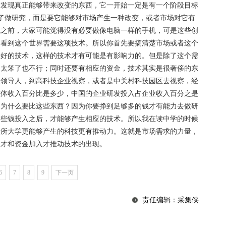
后发现真正能够带来改变的东西，它一开始一定是有一个阶段目标
，不是为了做研究，而是要它能够对市场产生一种改变，或者市场对它有
机之前，大家可能觉得没有必要做像电脑一样的手机，可是这些创
够看到这个世界需要这项技术。所以你首先要搞清楚市场或者这个
来好的技术，这样的技术才有可能是有影响力的。但是除了这个需
，太笨了也不行；同时还要有相应的资金，技术其实是很奢侈的东
家领导人，到高科技企业视察，或者是中关村科技园区去视察，经
整体收入百分比是多少，中国的企业研发投入占企业收入百分之是
。为什么要比这些东西？因为你要挣到足够多的钱才有能力去做研
这些钱投入之后，才能够产生相应的技术。所以我在读中学的时候
十所大学更能够产生的科技更有推动力。这就是市场需求的力量，
人才和资金加入才推动技术的出现。
6
7
8
9
下一页
责任编辑：采集侠