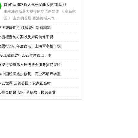
首届“塞浦路斯人气开发商大赛”本站排
由塞浦路斯最大规模的华语新媒体 《 塞岛家
园 》 主办的首届 塞浦路斯人气...
莱图智能锁,引领智能生活新潮流
0个橱柜定制方案以及厨房装修干货
德梁行2023年度盘点：上海写字楼市场
8203;戴德梁行2023年度盘点：南
德梁行荣膺第六届进博会服务贸易展区
024中国经济逐步修复，商业不动产转型
尔云世界·云锦公园：安家正当时
16届金麒麟论坛 | 蒋锡培：民营企业