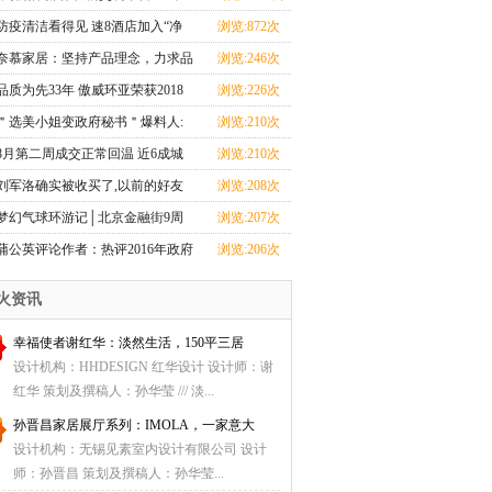
线运营——专
防疫清洁看得见 速8酒店加入“净
浏览:872次
安心·房”
奈慕家居：坚持产品理念，力求品
浏览:246次
牌新发展
品质为先33年 傲威环亚荣获2018
浏览:226次
年度中国家具四项
＂选美小姐变政府秘书＂爆料人:
浏览:210次
目的是监督政府(1
8月第二周成交正常回温 近6成城
浏览:210次
市成交环比上升
刘军洛确实被收买了,以前的好友
浏览:208次
爆料
梦幻气球环游记│北京金融街9周
浏览:207次
年店庆献礼
蒲公英评论作者：热评2016年政府
浏览:206次
工作报告
火资讯
幸福使者谢红华：淡然生活，150平三居
设计机构：HHDESIGN 红华设计 设计师：谢
红华 策划及撰稿人：孙华莹 /// 淡...
孙晋昌家居展厅系列：IMOLA，一家意大
设计机构：无锡见素室内设计有限公司 设计
师：孙晋昌 策划及撰稿人：孙华莹...