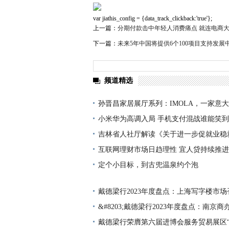
var jiathis_config = {data_track_clickback:'true'};
上一篇：
分期付款击中年轻人消费痛点 就连电商大
下一篇：
未来5年中国将提供6个100项目支持发展
频道精选
孙晋昌家居展厅系列：IMOLA，一家意
小米华为高调入局 手机支付混战谁能笑
吉林省人社厅解读《关于进一步促就业稳
措
互联网理财市场日趋理性 宜人贷持续推
定个小目标，到古兜温泉约个泡
戴德梁行2023年度盘点：上海写字楼市
&#8203;戴德梁行2023年度盘点：南京
戴德梁行荣膺第六届进博会服务贸易展区