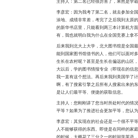
主持人：第二名已经很厉害了，果然是学
李彦宏：因为我考了第二名，就去参加全
涂地、成绩非常差，考完了之后我到太原
的新华书店里，只能看到两三本计算机方
有，我也就明白我为什么在全国竞赛上拿
后来我到北大上大学，北大图书馆是全国
能到国家图书馆借书的人，他们可以面对
生长在农村呢？甚至是生长在偏远的山区
大以后，学的图书情报专业（即现在的信
我一直有这个想法。再后来我到美国学了
啊，有了搜索引擎之后所有人搜索出来的
是让人们最平等、便捷的获取信息。
主持人：您刚刚讲了您当时所处时代的情
平等？如果为了推进社会更加平等，您认
李彦宏：其实现在的社会还是一个很不平
人不能够获得的东西。即使是在同样的家
的时候，大概花了三分之一的时间学英语