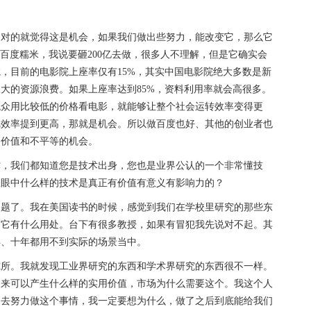
不对的就觉得这是机会，如果我们做出些努力，能改变它，那么它
和百度糯米，我说要砸200亿去做，很多人不理解，但是它确实会
，目前的电影院上座率仅有15%，其实中国电影院绝大多数是新
大的资源浪费。如果上座率达到85%，资料利用率就会高很多。
观众用比较低的价格看电影，就能够让整个社会运转效率变得更
把效率提到更高，那就是机会。所以做百度也好、其他的创业者也
到价值和不平等的机会。
撑，我们都知道您是技术出身，您也是业界公认的一个非常懂技
您眼中什么样的技术是真正有价值有意义有影响力的？
问题了。我在美国读书的时候，感觉到我们在学校里研究的那些东
道它有什么用处。台下有很多教授，如果有冒犯我先说对不起。其
年、十年都用不到实际的场景当中。
究所。我就发现工业界研究的东西和学术界研究的东西很不一样。
出来可以产生什么样的实用价值，市场为什么需要这个。我这个人
力去努力做这个事情，我一定要想为什么，做了之后到底能给我们