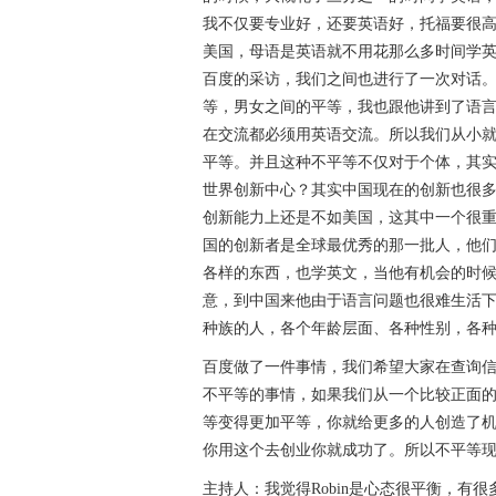
我不仅要专业好，还要英语好，托福要很
美国，母语是英语就不用花那么多时间学英
百度的采访，我们之间也进行了一次对话
等，男女之间的平等，我也跟他讲到了语
在交流都必须用英语交流。所以我们从小
平等。并且这种不平等不仅对于个体，其
世界创新中心？其实中国现在的创新也很多
创新能力上还是不如美国，这其中一个很
国的创新者是全球最优秀的那一批人，他
各样的东西，也学英文，当他有机会的时
意，到中国来他由于语言问题也很难生活
种族的人，各个年龄层面、各种性别，各
百度做了一件事情，我们希望大家在查询
不平等的事情，如果我们从一个比较正面
等变得更加平等，你就给更多的人创造了
你用这个去创业你就成功了。所以不平等
主持人：我觉得Robin是心态很平衡，