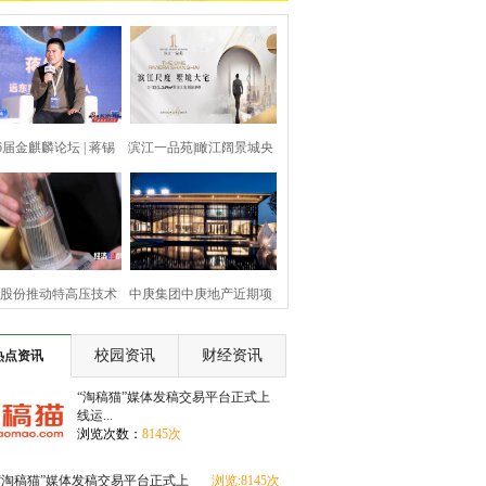
6届金麒麟论坛 | 蒋锡
滨江一品苑|瞰江阔景城央
培：民营企业
墅境大宅
股份推动特高压技术
中庚集团中庚地产近期项
进步，助力能
目交付一览
校园资讯
财经资讯
热点资讯
“淘稿猫”媒体发稿交易平台正式上
线运...
浏览次数：
8145次
“淘稿猫”媒体发稿交易平台正式上
浏览:8145次