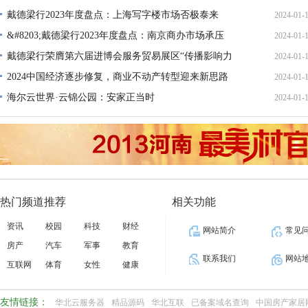
16:47:
戴德梁行2023年度盘点：上海写字楼市场否极泰来
2024-01-
&#8203;戴德梁行2023年度盘点：南京商办市场承压
2024-01-
18:54:
戴德梁行荣膺第六届进博会服务贸易展区“传播影响力
2024-01-
18:53:
十
2024中国经济逐步修复，商业不动产转型迎来新思路
2024-01-
18:53:
海尔云世界·云锦公园：安家正当时
2024-01-
18:53:
18:24:
热门频道推荐
相关功能
资讯
校园
科技
财经
网站简介
常见
房产
汽车
军事
教育
联系我们
网站
互联网
体育
女性
健康
友情链接：
华北云服务器
精品源码
华北互联
已备案域名查询
中国房产家居