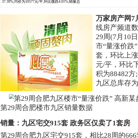
37.39%;均价为10577元/平,环比微跌4.01%;销量总
万家房产网7
线房产频道
29周(7月10
市“量涨价跌”
套，环比上涨37
元/平，环比下
积为88482
九区总库存为1
第29周合肥楼市九区销量数据
销量：九区宅交915套 政务区仅卖了1套房
第29周合肥九区宅交915套，相比28周的6