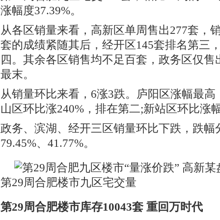
涨幅度37.39%。
从各区销量来看，高新区单周售出277套，销
套的成绩紧随其后，经开区145套排名第三，
四。其余各区销售均不足百套，政务区仅售
最末。
从销量环比来看，6涨3跌。庐阳区涨幅最高，环
山区环比涨240%，排在第二;新站区环比涨幅
政务、滨湖、经开三区销量环比下跌，跌幅分
79.45%、41.77%。
第29周合肥楼市九区宅交量
第29周合肥楼市库存10043套 重回万时代