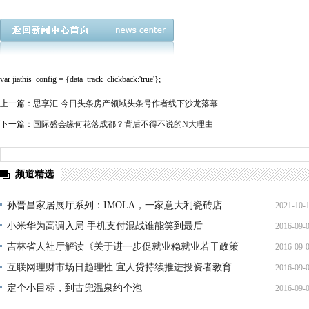
var jiathis_config = {data_track_clickback:'true'};
上一篇：
思享汇·今日头条房产领域头条号作者线下沙龙落幕
下一篇：
国际盛会缘何花落成都？背后不得不说的N大理由
频道精选
孙晋昌家居展厅系列：IMOLA，一家意大利瓷砖店
2021-10-
小米华为高调入局 手机支付混战谁能笑到最后
2016-09-
15:35:
吉林省人社厅解读《关于进一步促就业稳就业若干政策
2016-09-
16:34:
措
互联网理财市场日趋理性 宜人贷持续推进投资者教育
2016-09-
16:10:
定个小目标，到古兜温泉约个泡
2016-09-
11:19: