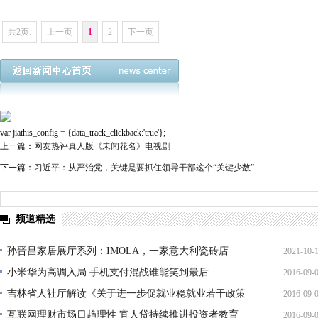
共2页:
上一页
1
2
下一页
var jiathis_config = {data_track_clickback:'true'};
上一篇：
网友热评真人版《未闻花名》电视剧
下一篇：
习近平：从严治党，关键是要抓住领导干部这个“关键少数”
频道精选
孙晋昌家居展厅系列：IMOLA，一家意大利瓷砖店
2021-10-
小米华为高调入局 手机支付混战谁能笑到最后
2016-09-
15:35:
吉林省人社厅解读《关于进一步促就业稳就业若干政策
2016-09-
16:34:
措
互联网理财市场日趋理性 宜人贷持续推进投资者教育
2016-09-
16:10: