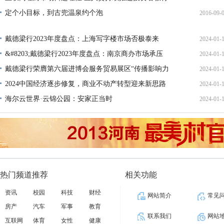
定个小目标，到古兜温泉约个泡
2016-09-
11:19:
16:47:
戴德梁行2023年度盘点：上海写字楼市场否极泰来
2024-01-
&#8203;戴德梁行2023年度盘点：南京商办市场承压
2024-01-
18:54:
戴德梁行荣膺第六届进博会服务贸易展区“传播影响力
2024-01-
18:53:
十
2024中国经济逐步修复，商业不动产转型迎来新思路
2024-01-
18:53:
海尔云世界·云锦公园：安家正当时
2024-01-
18:53:
18:24:
热门频道推荐
相关功能
资讯
校园
科技
财经
网站简介
常见
房产
汽车
军事
教育
联系我们
网站
互联网
体育
女性
健康