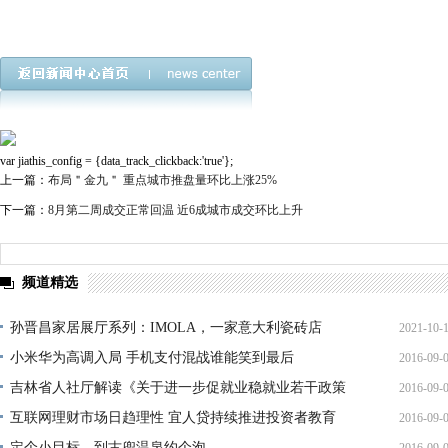
var jiathis_config = {data_track_clickback:'true'};
上一篇：
布局＂金九＂ 重点城市推盘量环比上涨25%
下一篇：
8月第二周成交正常回温 近6成城市成交环比上升
频道精选
孙晋昌家居展厅系列：IMOLA，一家意大利瓷砖店
2021-10-
小米华为高调入局 手机支付混战谁能笑到最后
2016-09-
15:35:
吉林省人社厅解读《关于进一步促就业稳就业若干政策
2016-09-
16:34:
措
互联网理财市场日趋理性 宜人贷持续推进投资者教育
2016-09-
16:10:
定个小目标，到古兜温泉约个泡