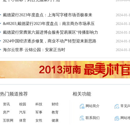
2016-09-
11:19:
16:47:
戴德梁行2023年度盘点：上海写字楼市场否极泰来
2024-01-
&#8203;戴德梁行2023年度盘点：南京商办市场承压
2024-01-
18:54:
戴德梁行荣膺第六届进博会服务贸易展区“传播影响力
2024-01-
18:53:
十
2024中国经济逐步修复，商业不动产转型迎来新思路
2024-01-
18:53:
海尔云世界·云锦公园：安家正当时
2024-01-
18:53:
18:24:
热门频道推荐
相关功能
资讯
校园
科技
财经
网站简介
常见
房产
汽车
军事
教育
联系我们
网站
互联网
体育
女性
健康