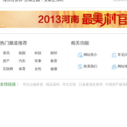
2024-01-
18:53:
18:24:
热门频道推荐
相关功能
资讯
校园
科技
财经
网站简介
常见
房产
汽车
军事
教育
联系我们
网站
互联网
体育
女性
健康
友情链接：
华北云服务器
精品源码
华北互联
已备案域名查询
中国房产家居