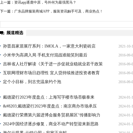
上一篇：
资讯app逐鹿中原，号外何为最强黑马？
下一篇：
广东品牌服装商城APP，服装资讯触手可及，商业热点！
频道精选
孙晋昌家居展厅系列：IMOLA，一家意大利瓷砖店
2021-10-
小米华为高调入局 手机支付混战谁能笑到最后
2016-09-
15:35:
吉林省人社厅解读《关于进一步促就业稳就业若干政策
2016-09-
16:34:
措
互联网理财市场日趋理性 宜人贷持续推进投资者教育
2016-09-
16:10:
定个小目标，到古兜温泉约个泡
2016-09-
11:19:
16:47:
戴德梁行2023年度盘点：上海写字楼市场否极泰来
2024-01-
&#8203;戴德梁行2023年度盘点：南京商办市场承压
2024-01-
18:54:
戴德梁行荣膺第六届进博会服务贸易展区“传播影响力
2024-01-
18:53:
十
2024中国经济逐步修复，商业不动产转型迎来新思路
2024-01-
18:53:
海尔云世界·云锦公园：安家正当时