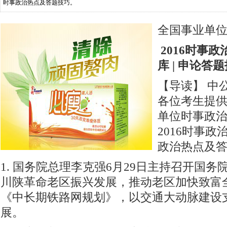
时事政治热点及答题技巧。
全国事业单位
2016时事政
库 | 申论答
【导读】 中
各位考生提供2
单位时事政治
2016时事
政治热点及
1. 国务院总理李克强6月29日主持召开国
川陕革命老区振兴发展，推动老区加快致富
《中长期铁路网规划》，以交通大动脉建设
展。